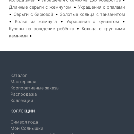
•
Длинные серьги с жемчугом
Украшения с опалами
•
•
Серьги с бирюзой
Золотые кольца с танзанитом
•
•
•
Колье из жемчуга
Украшения с кунцитом
•
Кулоны на рождение ребёнка
Кольца с крупными
•
камнями
Каталог
Мастерская
Корпоративные заказы
Распродажа
Коллекции
КОЛЛЕКЦИИ
Символ года
Мои Солнышки