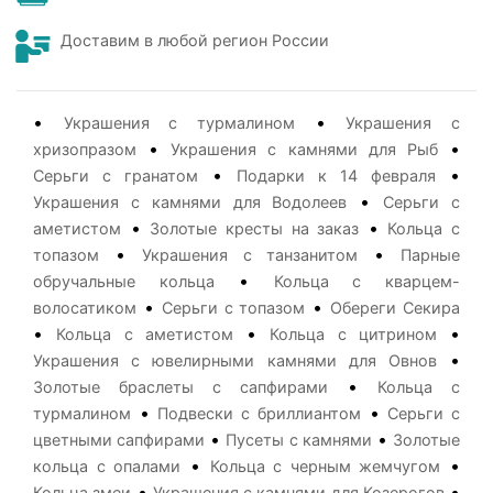
Доставим в любой регион России
•
•
Украшения с турмалином
Украшения с
•
•
хризопразом
Украшения с камнями для Рыб
•
•
Серьги с гранатом
Подарки к 14 февраля
•
Украшения с камнями для Водолеев
Серьги с
•
•
аметистом
Золотые кресты на заказ
Кольца с
•
•
топазом
Украшения с танзанитом
Парные
•
обручальные кольца
Кольца с кварцем-
•
•
волосатиком
Серьги с топазом
Обереги Секира
•
•
•
Кольца с аметистом
Кольца с цитрином
•
Украшения с ювелирными камнями для Овнов
•
Золотые браслеты с сапфирами
Кольца с
•
•
турмалином
Подвески с бриллиантом
Серьги с
•
•
цветными сапфирами
Пусеты с камнями
Золотые
•
•
кольца с опалами
Кольца с черным жемчугом
•
•
Кольца змеи
Украшения с камнями для Козерогов