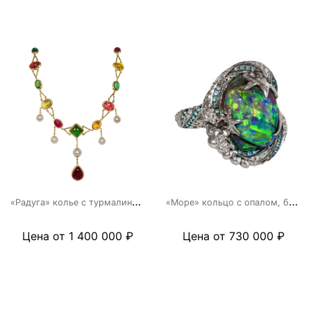
«
Радуга» колье с турмалинами и жемчугом
«
Море» кольцо с опалом, бриллиантами и эмалью
Цена от 1 400 000 ₽
Цена от 730 000 ₽