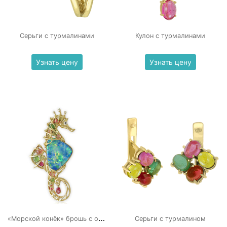
Серьги с турмалинами
Кулон с турмалинами
Узнать цену
Узнать цену
«
Морской конёк» брошь с опалом и турмалинами
Серьги с турмалином