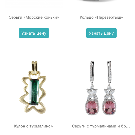
Серьги «Морские коньки»
Кольцо «Перевёртыш»
Узнать цену
Узнать цену
С
ерьги с турмалинами и бриллиантами «Оксана»
Кулон с турмалином