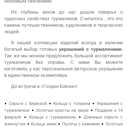
неоновым свечением.
Из глубины веков до нас дошли поверья о
чудесных свойствах турмалинов. Считалось , что это
камень путешественников, художников и творческих
людей.
В нашей коллекции изделий всегда в наличии
богатый выбор готовых
украшений с турмалинами
.
Так же мы можем предложить большой ассортимент
турмалинов без оправы. С ними Вы можете
изготовить у нас персональное авторское украшение
в единственном экземпляре.
До встречи в «Голден Блюзе»!
•
•
•
Серьги с бирюзой
Кольца с топазом
Украшения с
•
•
турмалином
Золотые кресты на заказ
Подарки к 14
•
•
февраля
Кольца с турмалином
Длинные серьги с
•
•
•
жемчугом
Кольца змеи
Пусеты с камнями
Золотые