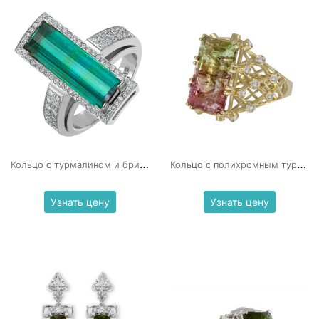
К
ольцо с турмалином и бриллиантами
К
ольцо с полихромным турмалином
Узнать цену
Узнать цену