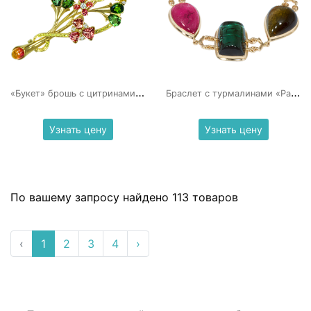
«
Букет» брошь с цитринами и шпинелью
Б
раслет с турмалинами «Радуга»
Узнать цену
Узнать цену
По вашему запросу найдено 113 товаров
‹
1
2
3
4
›