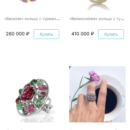
«
Василек» кольцо с турмалином и эмалью
«
Великолепие» кольцо с турмалином, родолитом и бриллиантами
260 000 ₽
410 000 ₽
Купить
Купить