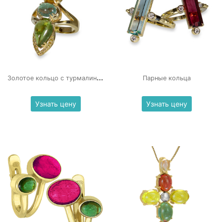
З
олотое кольцо с турмалинами
Парные кольца
Узнать цену
Узнать цену