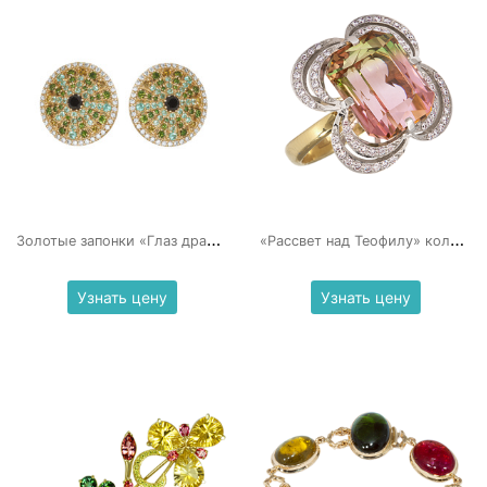
З
олотые запонки «Глаз дракона»
«
Рассвет над Теофилу» кольцо с полихромным турмалином
Узнать цену
Узнать цену