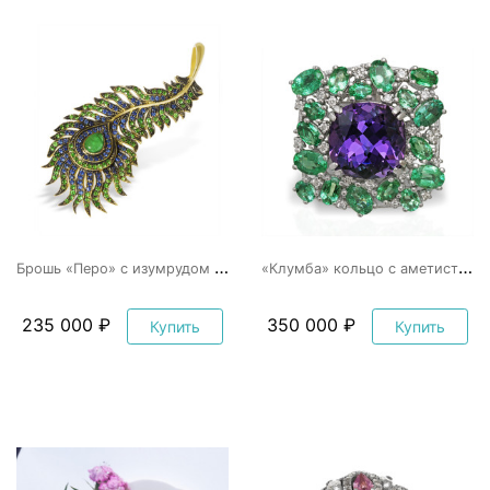
Б
рошь «Перо» с изумрудом и сапфирами
«
Клумба» кольцо с аметистом и изумрудами
235 000 ₽
350 000 ₽
Купить
Купить