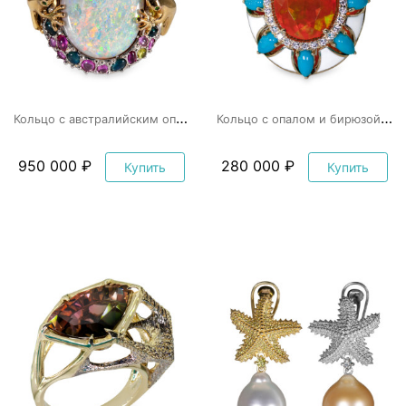
К
ольцо с австралийским опалом «Лягушки»
К
ольцо с опалом и бирюзой «Русская красавица»
950 000 ₽
280 000 ₽
Купить
Купить