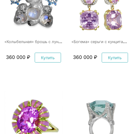
«
Колыбельная» брошь с лунным камнем
«
Богема» серьги с кунцитами и бриллианатми
360 000 ₽
360 000 ₽
Купить
Купить