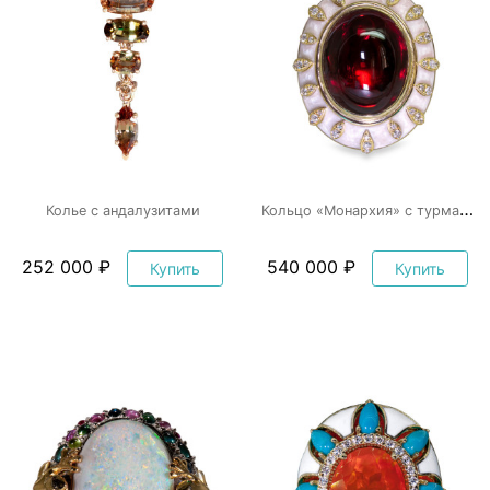
К
ольцо «Монархия» с турмалином
Колье с андалузитами
252 000 ₽
540 000 ₽
Купить
Купить