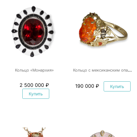
К
ольцо с мексиканским опалом «Мёд»
Кольцо «Монархия»
2 500 000 ₽
190 000 ₽
Купить
Купить