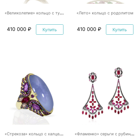
«
Великолепие» кольцо с турмалином, родолитом и бриллиантами
«Лето» кольцо с родолитом
410 000 ₽
410 000 ₽
Купить
Купить
«
Стрекоза» кольцо с халцедоном
«
Фламенко» серьги с рубинами и черными бриллиантами