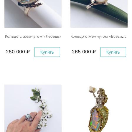
К
ольцо с жемчугом «Всевидящее око»
Кольцо с жемчугом «Лебедь»
250 000 ₽
265 000 ₽
Купить
Купить