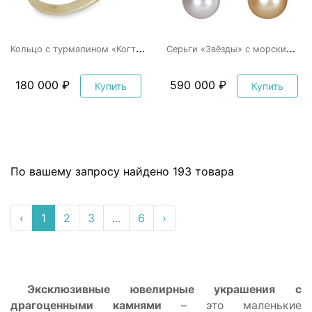
К
ольцо с турмалином «Когти Дракона»
С
ерьги «Звёзды» с морским жемчугом
180 000 ₽
590 000 ₽
Купить
Купить
По вашему запросу найдено 193 товара
‹
1
2
3
...
6
›
Эксклюзивные ювелирные украшения с
драгоценными камнями
– это маленькие