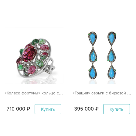
«
Колесо фортуны» кольцо с турмалинами
«
Грация» серьги с бирюзой и бриллиантами
710 000 ₽
395 000 ₽
Купить
Купить