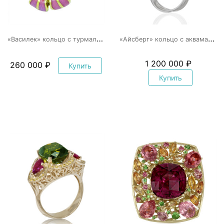
«
Василек» кольцо с турмалином и эмалью
«
Айсберг» кольцо с аквамарином и бриллиантами
1 200 000 ₽
260 000 ₽
Купить
Купить