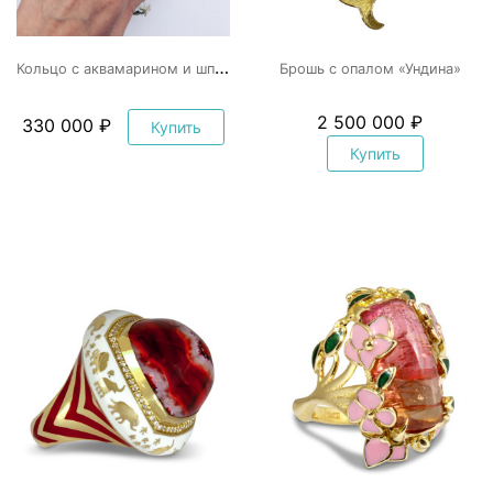
К
ольцо с аквамарином и шпинелью
Брошь с опалом «Ундина»
2 500 000 ₽
330 000 ₽
Купить
Купить