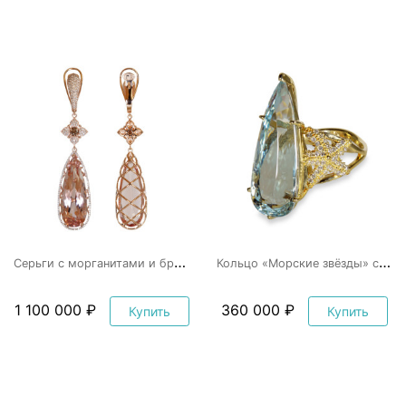
С
ерьги с морганитами и бриллиантами
К
ольцо «Морские звёзды» с аквамарином
1 100 000 ₽
360 000 ₽
Купить
Купить