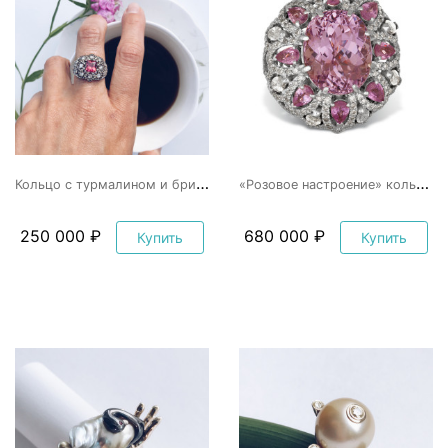
К
ольцо с турмалином и бриллиантами
«
Розовое настроение» кольцо с кунцитом, сапфирами и бриллиантами
250 000 ₽
680 000 ₽
Купить
Купить