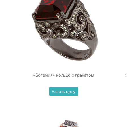
«Богемия» кольцо с гранатом
«
Узнать цену