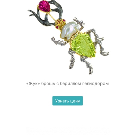
«Жук» брошь с бериллом гелиодором
Узнать цену