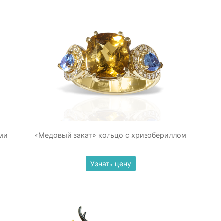
ми
«Медовый закат» кольцо с хризобериллом
Узнать цену