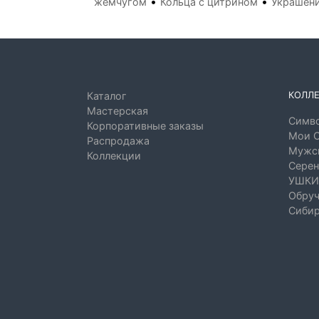
•
•
жемчугом
Кольца с цитрином
Украшени
КОЛЛ
Каталог
Мастерская
Симво
Корпоративные заказы
Мои 
Распродажа
Мужск
Коллекции
Серен
УШКИ
Обруч
Сибир