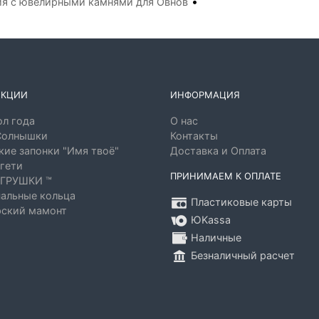
•
я с ювелирными камнями для Овнов
ЕКЦИИ
ИНФОРМАЦИЯ
л года
О нас
Солнышки
Контакты
ие запонки "Имя твоё"
Доставка и Оплата
гети
ПРИНИМАЕМ К ОПЛАТЕ
ГРУШКИ ™
альные кольца
Пластиковые карты
ский мамонт
ЮKassa
Наличные
Безналичный расчет