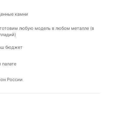
ценные камни
готовим любую модель в любом металле (в
лладий)
аш бюджет
 палате
ион России