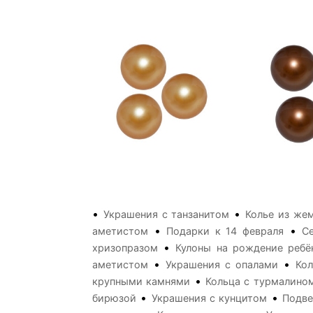
•
•
Украшения с танзанитом
Колье из же
•
•
аметистом
Подарки к 14 февраля
С
•
хризопразом
Кулоны на рождение ребё
•
•
аметистом
Украшения с опалами
Кол
•
крупными камнями
Кольца с турмалино
•
•
бирюзой
Украшения с кунцитом
Подве