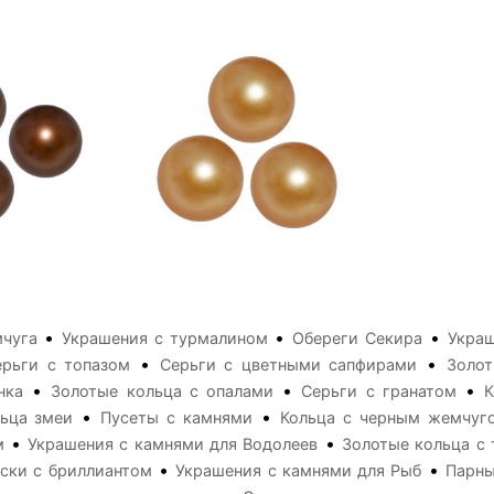
•
•
•
мчуга
Украшения с турмалином
Обереги Секира
Украш
•
•
ерьги с топазом
Серьги с цветными сапфирами
Золот
•
•
•
нка
Золотые кольца с опалами
Серьги с гранатом
К
•
•
ьца змеи
Пусеты с камнями
Кольца с черным жемчуг
•
•
м
Украшения с камнями для Водолеев
Золотые кольца с 
•
•
ски с бриллиантом
Украшения с камнями для Рыб
Парны