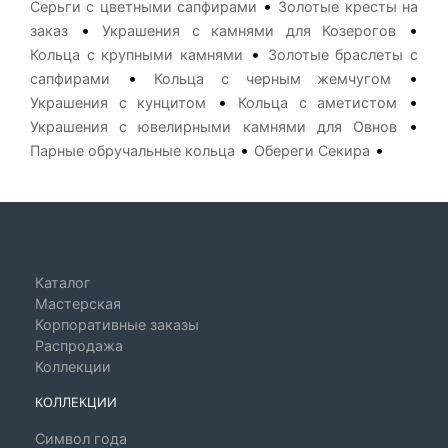
•
Серьги с цветными сапфирами
Золотые кресты на
•
•
заказ
Украшения с камнями для Козерогов
•
Кольца с крупными камнями
Золотые браслеты с
•
•
сапфирами
Кольца с черным жемчугом
•
•
Украшения с кунцитом
Кольца с аметистом
•
Украшения с ювелирными камнями для Овнов
•
•
Парные обручальные кольца
Обереги Секира
Каталог
Мастерская
Корпоративные заказы
Распродажа
Коллекции
КОЛЛЕКЦИИ
Символ года