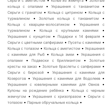
•
•
Серьги с аметистом
Колье из жемчуга
Золотые
•
•
кольца с опалами
Украшения с танзанитом
•
•
Серьги с гранатом
Кольца с цитрином
Кольца с
•
•
турмалином
Золотые кольца с танзанитом
•
Кольца с кварцем-волосатиком
Украшения с
•
•
турмалином
Кольца с крупными камнями
•
•
Украшения с кунцитом
Подарки к 14 февраля
•
•
Серьги с цветными сапфирами
Пусеты с камнями
•
•
Кольца с топазом
Кольца с аметистом
Украшения
•
•
с камнями для Рыб
Кольца змеи
Украшения с
•
•
опалами
Подвески с бриллиантом
Золотые
•
•
кресты на заказ
Золотые браслеты с сапфирами
•
Серьги с бирюзой
Украшения с камнями для
•
•
Козерогов
Украшения с камнями для Водолеев
•
Украшения с ювелирными камнями для Овнов
•
Кулоны на рождение ребёнка
Кольца с черным
•
•
жемчугом
Украшения с хризопразом
Серьги с
•
•
топазом
Парные обручальные кольца