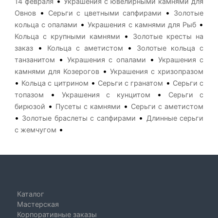
•
14 февраля
Украшения с ювелирными камнями для
•
•
Овнов
Серьги с цветными сапфирами
Золотые
•
•
кольца с опалами
Украшения с камнями для Рыб
•
Кольца с крупными камнями
Золотые кресты на
•
•
заказ
Кольца с аметистом
Золотые кольца с
•
•
танзанитом
Украшения с опалами
Украшения с
•
камнями для Козерогов
Украшения с хризопразом
•
•
•
Кольца с цитрином
Серьги с гранатом
Серьги с
•
•
топазом
Украшения с кунцитом
Серьги с
•
•
бирюзой
Пусеты с камнями
Серьги с аметистом
•
•
Золотые браслеты с сапфирами
Длинные серьги
•
с жемчугом
Каталог
Мастерская
Корпоративные заказы