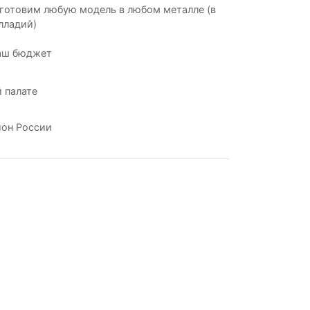
готовим любую модель в любом металле (в
лладий)
аш бюджет
 палате
ион России