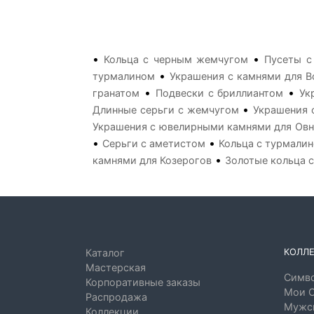
•
•
Кольца с черным жемчугом
Пусеты с
•
турмалином
Украшения с камнями для В
•
•
гранатом
Подвески с бриллиантом
Ук
•
Длинные серьги с жемчугом
Украшения 
Украшения с ювелирными камнями для Ов
•
•
Серьги с аметистом
Кольца с турмали
•
камнями для Козерогов
Золотые кольца с
КОЛЛ
Каталог
Мастерская
Симво
Корпоративные заказы
Мои 
Распродажа
Мужск
Коллекции