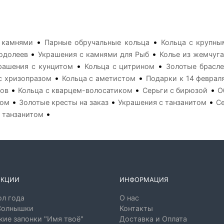
•
•
 камнями
Парные обручальные кольца
Кольца с крупн
•
•
одолеев
Украшения с камнями для Рыб
Колье из жемчуга
•
•
рашения с кунцитом
Кольца с цитрином
Золотые брасл
•
•
с хризопразом
Кольца с аметистом
Подарки к 14 феврал
•
•
•
нов
Кольца с кварцем-волосатиком
Серьги с бирюзой
О
•
•
•
ном
Золотые кресты на заказ
Украшения с танзанитом
С
•
 танзанитом
ЕКЦИИ
ИНФОРМАЦИЯ
л года
О нас
Солнышки
Контакты
ие запонки "Имя твоё"
Доставка и Оплата