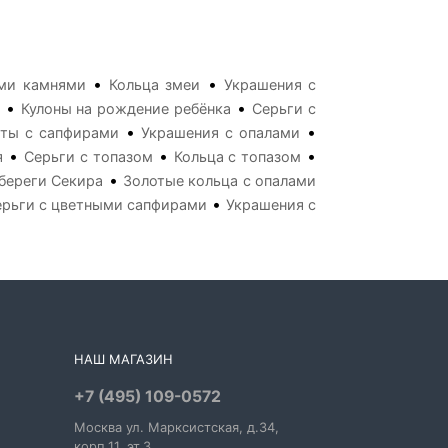
•
•
ыми камнями
Кольца змеи
Украшения с
•
•
Кулоны на рождение ребёнка
Серьги с
•
•
еты с сапфирами
Украшения с опалами
•
•
•
я
Серьги с топазом
Кольца с топазом
•
береги Секира
Золотые кольца с опалами
•
ерьги с цветными сапфирами
Украшения с
НАШ МАГАЗИН
+7 (495) 109-0572
Москва
ул. Марксистская
, д.34,
корп.11, эт.3.