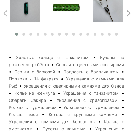
•
•
Золотые кольца с танзанитом
Кулоны на
•
рождение ребёнка
Серьги с цветными сапфирами
•
•
•
Серьги с бирюзой
Подвески с бриллиантом
•
Подарки к 14 февраля
Украшения с камнями для
•
Рыб
Украшения с ювелирными камнями для Овнов
•
•
•
Колье из жемчуга
Украшения с танзанитом
•
•
Обереги Секира
Украшения с хризопразом
•
•
Кольца с турмалином
Украшения с турмалином
•
•
Кольца змеи
Кольца с крупными камнями
•
Украшения с камнями для Козерогов
Кольца с
•
•
аметистом
Пусеты с камнями
Украшения с