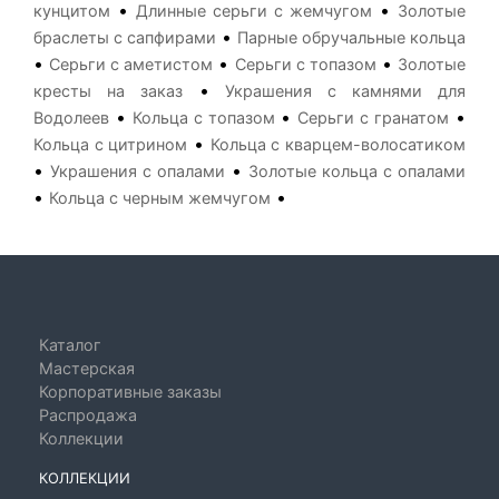
•
•
кунцитом
Длинные серьги с жемчугом
Золотые
•
браслеты с сапфирами
Парные обручальные кольца
•
•
•
Серьги с аметистом
Серьги с топазом
Золотые
•
кресты на заказ
Украшения с камнями для
•
•
•
Водолеев
Кольца с топазом
Серьги с гранатом
•
Кольца с цитрином
Кольца с кварцем-волосатиком
•
•
Украшения с опалами
Золотые кольца с опалами
•
•
Кольца с черным жемчугом
Каталог
Мастерская
Корпоративные заказы
Распродажа
Коллекции
КОЛЛЕКЦИИ