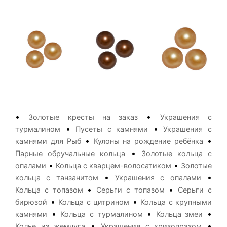
•
•
Золотые кресты на заказ
Украшения с
•
•
турмалином
Пусеты с камнями
Украшения с
•
•
камнями для Рыб
Кулоны на рождение ребёнка
•
Парные обручальные кольца
Золотые кольца с
•
•
опалами
Кольца с кварцем-волосатиком
Золотые
•
•
кольца с танзанитом
Украшения с опалами
•
•
Кольца с топазом
Серьги с топазом
Серьги с
•
•
бирюзой
Кольца с цитрином
Кольца с крупными
•
•
•
камнями
Кольца с турмалином
Кольца змеи
•
•
Колье из жемчуга
Украшения с хризопразом