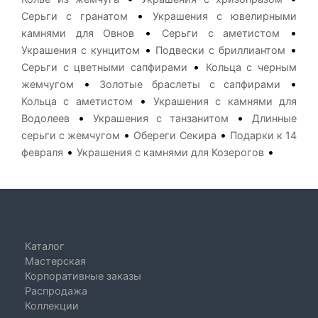
•
Серьги с гранатом
Украшения с ювелирными
•
•
камнями для Овнов
Серьги с аметистом
•
•
Украшения с кунцитом
Подвески с бриллиантом
•
Серьги с цветными сапфирами
Кольца с черным
•
•
жемчугом
Золотые браслеты с сапфирами
•
Кольца с аметистом
Украшения с камнями для
•
•
Водолеев
Украшения с танзанитом
Длинные
•
•
серьги с жемчугом
Обереги Секира
Подарки к 14
•
•
февраля
Украшения с камнями для Козерогов
Каталог
Мастерская
Корпоративные заказы
Распродажа
Коллекции