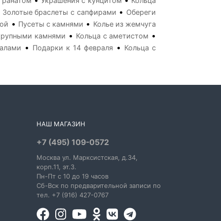
•
•
 гранатом
Украшения с кунцитом
Кольца
•
•
Золотые браслеты с сапфирами
Обереги
•
•
зой
Пусеты с камнями
Колье из жемчуга
•
•
 крупными камнями
Кольца с аметистом
•
•
палами
Подарки к 14 февраля
Кольца с
НАШ МАГАЗИН
+7 (495) 109-0572
Москва
ул. Марксистская
, д.34,
корп.11, эт.3.
Пн-Пт c 10 до 19 часов
Сб-Вск по предварительной записи по
тел. +7 (916) 427-0767