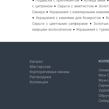
•
•
Подвески с бриллиантом
Кольца змеи
•
•
с цитрином
Серьги с аметистом
Золот
•
Секира
Украшения с ювелирными камням
•
•
Украшения с камнями для Козерогов
К
•
Серьги с цветными сапфирами
Золотые
•
кварцем-волосатиком
Украшения с турм
КОЛЛ
Каталог
Мастерская
Симво
Корпоративные заказы
Мои 
Распродажа
Мужск
Коллекции
Серен
УШКИ
Обруч
Сибир