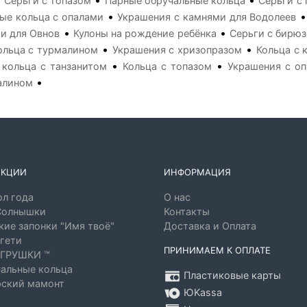
•
•
•
Серьги с топазом
Парные обручальные кольца
Серьги с
•
ые кольца с опалами
Украшения с камнями для Водолеев
•
•
и для Овнов
Кулоны на рождение ребёнка
Серьги с бирю
•
•
ольца с турмалином
Украшения с хризопразом
Кольца с
•
•
 кольца с танзанитом
Кольца с топазом
Украшения с о
•
алином
ЕКЦИИ
ИНФОРМАЦИЯ
л года
О нас
Солнышки
Контакты
ие запонки "Имя твоё"
Доставка и Оплата
гети
ПРИНИМАЕМ К ОПЛАТЕ
ГРУШКИ ™
альные кольца
Пластиковые карты
ский мамонт
ЮKassa