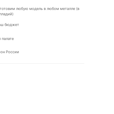
готовим любую модель в любом металле (в
лладий)
аш бюджет
 палате
ион России