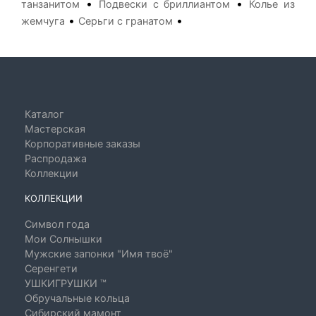
•
•
танзанитом
Подвески с бриллиантом
Колье из
•
•
жемчуга
Серьги с гранатом
Каталог
Мастерская
Корпоративные заказы
Распродажа
Коллекции
КОЛЛЕКЦИИ
Символ года
Мои Солнышки
Мужские запонки "Имя твоё"
Серенгети
УШКИГРУШКИ ™
Обручальные кольца
Сибирский мамонт