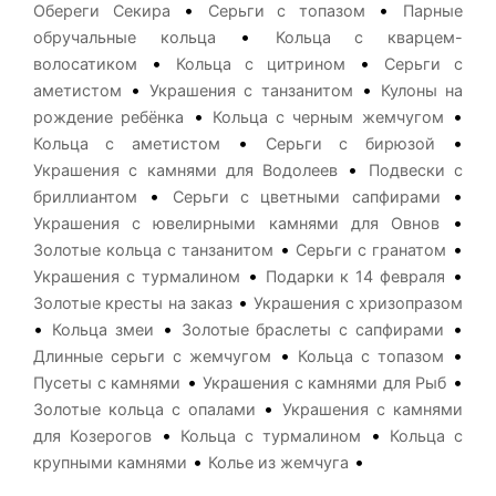
•
•
Обереги Секира
Серьги с топазом
Парные
•
обручальные кольца
Кольца с кварцем-
•
•
волосатиком
Кольца с цитрином
Серьги с
•
•
аметистом
Украшения с танзанитом
Кулоны на
•
•
рождение ребёнка
Кольца с черным жемчугом
•
•
Кольца с аметистом
Серьги с бирюзой
•
Украшения с камнями для Водолеев
Подвески с
•
•
бриллиантом
Серьги с цветными сапфирами
•
Украшения с ювелирными камнями для Овнов
•
•
Золотые кольца с танзанитом
Серьги с гранатом
•
•
Украшения с турмалином
Подарки к 14 февраля
•
Золотые кресты на заказ
Украшения с хризопразом
•
•
•
Кольца змеи
Золотые браслеты с сапфирами
•
•
Длинные серьги с жемчугом
Кольца с топазом
•
•
Пусеты с камнями
Украшения с камнями для Рыб
•
Золотые кольца с опалами
Украшения с камнями
•
•
для Козерогов
Кольца с турмалином
Кольца с
•
•
крупными камнями
Колье из жемчуга