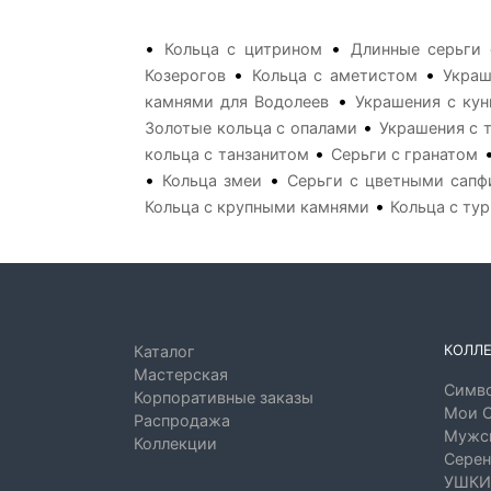
•
•
Кольца с цитрином
Длинные серьги
•
•
Козерогов
Кольца с аметистом
Украш
•
камнями для Водолеев
Украшения с ку
•
Золотые кольца с опалами
Украшения с 
•
кольца с танзанитом
Серьги с гранатом
•
•
Кольца змеи
Серьги с цветными сап
•
Кольца с крупными камнями
Кольца с ту
КОЛЛ
Каталог
Мастерская
Симво
Корпоративные заказы
Мои 
Распродажа
Мужск
Коллекции
Серен
УШКИ