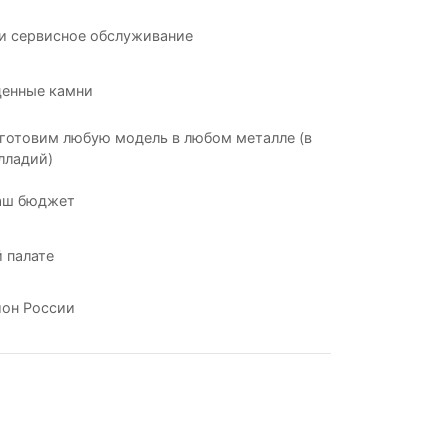
и сервисное обслуживание
ценные камни
готовим любую модель в любом металле (в
лладий)
аш бюджет
 палате
ион России