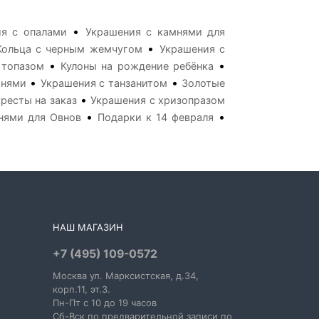
•
я с опалами
Украшения с камнями для
•
Кольца с черным жемчугом
Украшения с
•
•
 топазом
Кулоны на рождение ребёнка
•
•
мнями
Украшения с танзанитом
Золотые
•
ресты на заказ
Украшения с хризопразом
•
•
нями для Овнов
Подарки к 14 февраля
НАШ МАГАЗИН
+7 (495) 109-0572
Москва
ул. Марксистская
, д.34,
корп.11, эт.3.
Пн-Пт c 10 до 19 часов
Сб-Вск по предварительной записи по