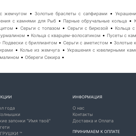
•
•
 с жемчугом
Золотые браслеты с сапфирами
Украшени
•
•
ения с камнями для Рыб
Парные обручальные кольца
•
•
•
нцитом
Серьги с топазом
Серьги с бирюзой
Кольца с
•
•
турмалином
Кольца с кварцем-волосатиком
Пусеты с ка
•
•
•
Подвески с бриллиантом
Серьги с аметистом
Золотые к
•
•
фирами
Колье из жемчуга
Украшения с ювелирными кам
•
•
рмалином
Обереги Секира
ЕКЦИИ
ИНФОРМАЦИЯ
л года
О нас
Солнышки
Контакты
ие запонки "Имя твоё"
Доставка и Оплата
гети
ПРИНИМАЕМ К ОПЛАТЕ
ГРУШКИ ™