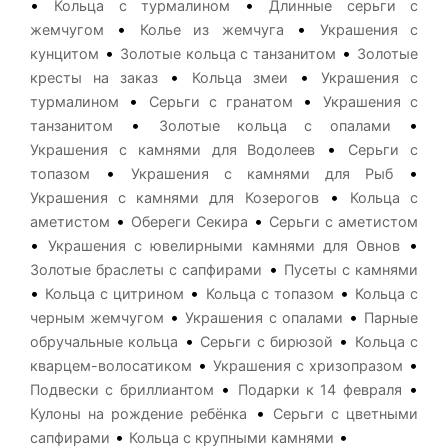
•
•
Кольца с турмалином
Длинные серьги с
•
•
жемчугом
Колье из жемчуга
Украшения с
•
•
кунцитом
Золотые кольца с танзанитом
Золотые
•
•
кресты на заказ
Кольца змеи
Украшения с
•
•
турмалином
Серьги с гранатом
Украшения с
•
•
танзанитом
Золотые кольца с опалами
•
Украшения с камнями для Водолеев
Серьги с
•
•
топазом
Украшения с камнями для Рыб
•
Украшения с камнями для Козерогов
Кольца с
•
•
аметистом
Обереги Секира
Серьги с аметистом
•
•
Украшения с ювелирными камнями для Овнов
•
Золотые браслеты с сапфирами
Пусеты с камнями
•
•
•
Кольца с цитрином
Кольца с топазом
Кольца с
•
•
черным жемчугом
Украшения с опалами
Парные
•
•
обручальные кольца
Серьги с бирюзой
Кольца с
•
•
кварцем-волосатиком
Украшения с хризопразом
•
•
Подвески с бриллиантом
Подарки к 14 февраля
•
Кулоны на рождение ребёнка
Серьги с цветными
•
•
сапфирами
Кольца с крупными камнями