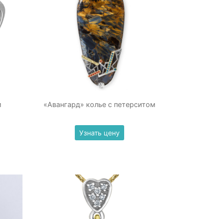
и
«Авангард» колье с петерситом
Узнать цену