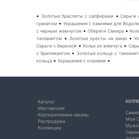
•
•
Золотые браслеты с сапфирами
Серьги 
•
гранатом
Украшения с камнями для Водоле
•
•
с черным жемчугом
Обереги Секира
Кол
•
•
танзанитом
Золотые кресты на заказ
У
•
•
Серьги с бирюзой
Колье из жемчуга
Серь
•
с бриллиантом
Золотые кольца с танзани
•
•
кольца
Украшения с опалами
КОЛЛ
Каталог
Мастерская
Симво
Корпоративные заказы
Мои 
Распродажа
Мужск
Коллекции
Серен
УШКИ