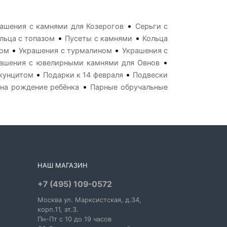
•
ашения с камнями для Козерогов
Серьги с
•
•
льца с топазом
Пусеты с камнями
Кольца
•
•
ном
Украшения с турмалином
Украшения с
•
ашения с ювелирными камнями для Овнов
•
•
 кунцитом
Подарки к 14 февраля
Подвески
•
 на рождение ребёнка
Парные обручальные
НАШ МАГАЗИН
+7 (495) 109-0572
Москва
ул. Марксистская
, д.34,
корп.11, эт.3.
Пн-Пт c 10 до 19 часов