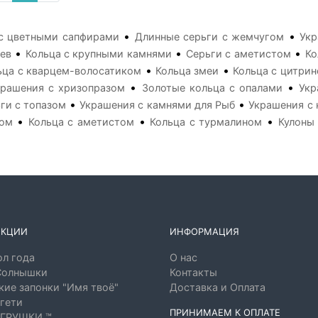
•
•
с цветными сапфирами
Длинные серьги с жемчугом
Укр
•
•
•
ев
Кольца с крупными камнями
Серьги с аметистом
Ко
•
•
ьца с кварцем-волосатиком
Кольца змеи
Кольца с цитри
•
•
крашения с хризопразом
Золотые кольца с опалами
Укр
•
•
ги с топазом
Украшения с камнями для Рыб
Украшения с
•
•
•
том
Кольца с аметистом
Кольца с турмалином
Кулоны
ЕКЦИИ
ИНФОРМАЦИЯ
л года
О нас
Солнышки
Контакты
ие запонки "Имя твоё"
Доставка и Оплата
гети
ПРИНИМАЕМ К ОПЛАТЕ
ГРУШКИ ™