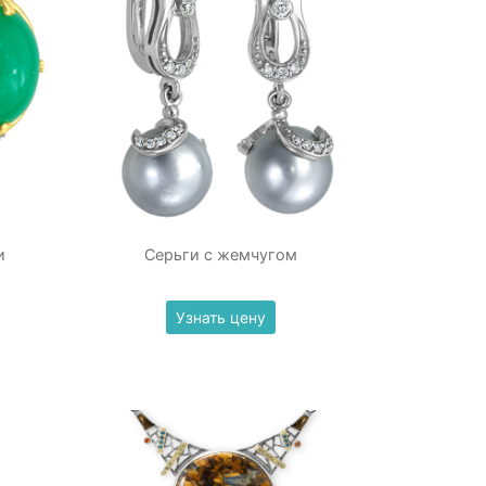
и
Серьги с жемчугом
Узнать цену