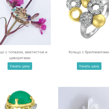
цо с топазом, аметистом и
Кольцо с бриллиантам
цаворитами
Узнать цену
Узнать цену