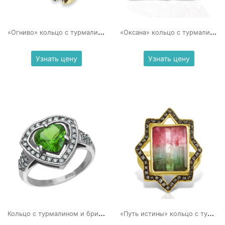
«
Огниво» кольцо с турмалином
«
Оксана» кольцо с турмалином и бриллиантами
Узнать цену
Узнать цену
К
ольцо с турмалином и бриллиантами
«
Путь истины» кольцо с турмалином и гранатами