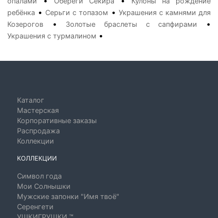
•
•
опалами
Обереги Секира
Кулоны на рождение
•
•
ребёнка
Серьги с топазом
Украшения с камнями для
•
•
Козерогов
Золотые браслеты с сапфирами
•
Украшения с турмалином
Каталог
Мастерская
Корпоративные заказы
Распродажа
Коллекции
КОЛЛЕКЦИИ
Символ года
Мои Солнышки
Мужские запонки "Имя твоё"
Серенгети
УШКИГРУШКИ ™