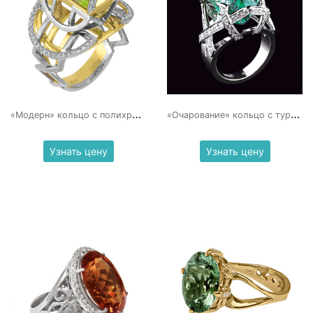
«
Модерн» кольцо с полихромным турмалином
«
Очарование» кольцо с турмалином и бриллиантами
Узнать цену
Узнать цену