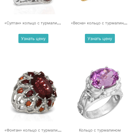
«
Султан» кольцо с турмалином
«
Весна» кольцо с турмалином и бриллиантами
Узнать цену
Узнать цену
«
Фонтан» кольцо с турмалином
Кольцо с турмалином