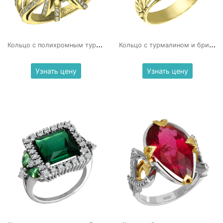
К
ольцо с полихромным турмалином
К
ольцо с турмалином и бриллиантами
Узнать цену
Узнать цену