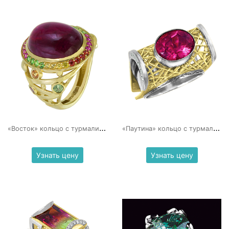
«
Восток» кольцо с турмалином рубеллитом
«
Паутина» кольцо с турмалином и бриллиантами
Узнать цену
Узнать цену