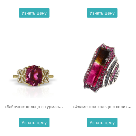
Узнать цену
Узнать цену
«
Бабочки» кольцо с турмалином и бриллиантами
«
Фламенко» кольцо с полихромным турмалином
Узнать цену
Узнать цену