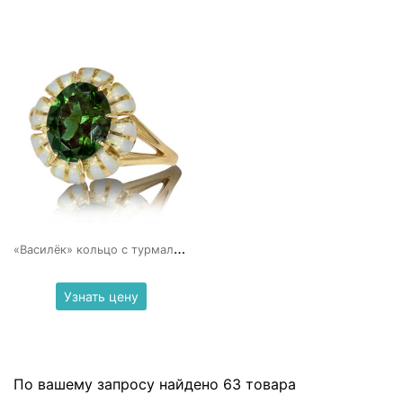
«
Василёк» кольцо с турмалином и эмалью
Узнать цену
По вашему запросу найдено 63 товара