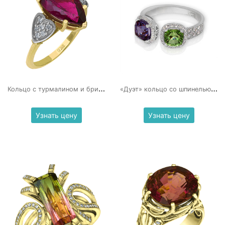
К
ольцо с турмалином и бриллиантами
«
Дуэт» кольцо со шпинелью и турмалином
Узнать цену
Узнать цену