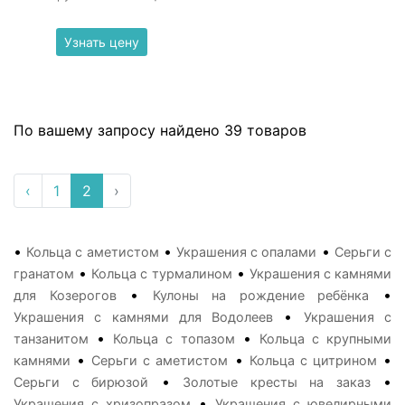
Узнать цену
По вашему запросу найдено 39 товаров
‹
1
2
›
•
•
•
Кольца с аметистом
Украшения с опалами
Серьги с
•
•
гранатом
Кольца с турмалином
Украшения с камнями
•
•
для Козерогов
Кулоны на рождение ребёнка
•
Украшения с камнями для Водолеев
Украшения с
•
•
танзанитом
Кольца с топазом
Кольца с крупными
•
•
•
камнями
Серьги с аметистом
Кольца с цитрином
•
•
Серьги с бирюзой
Золотые кресты на заказ
•
Украшения с хризопразом
Украшения с ювелирными