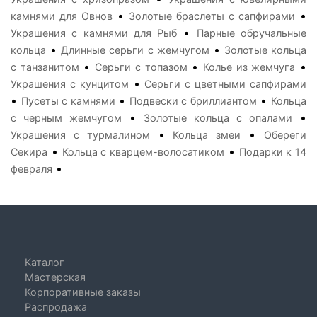
•
•
камнями для Овнов
Золотые браслеты с сапфирами
•
Украшения с камнями для Рыб
Парные обручальные
•
•
кольца
Длинные серьги с жемчугом
Золотые кольца
•
•
•
с танзанитом
Серьги с топазом
Колье из жемчуга
•
Украшения с кунцитом
Серьги с цветными сапфирами
•
•
•
Пусеты с камнями
Подвески с бриллиантом
Кольца
•
•
с черным жемчугом
Золотые кольца с опалами
•
•
Украшения с турмалином
Кольца змеи
Обереги
•
•
Секира
Кольца с кварцем-волосатиком
Подарки к 14
•
февраля
Каталог
Мастерская
Корпоративные заказы
Распродажа