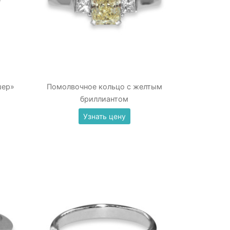
шер»
Помолвочное кольцо с желтым
бриллиантом
Узнать цену