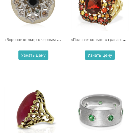
«
Верона» кольцо с черным бриллиантом
«
Поляна» кольцо с гранатом и цветными сапфирами
Узнать цену
Узнать цену