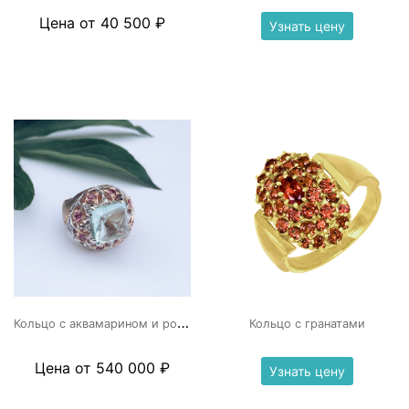
Цена от 40 500 ₽
Узнать цену
К
ольцо с аквамарином и родолитами
Кольцо с гранатами
Цена от 540 000 ₽
Узнать цену