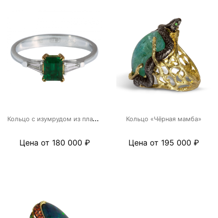
К
ольцо с изумрудом из платины
Кольцо «Чёрная мамба»
Цена от 180 000 ₽
Цена от 195 000 ₽