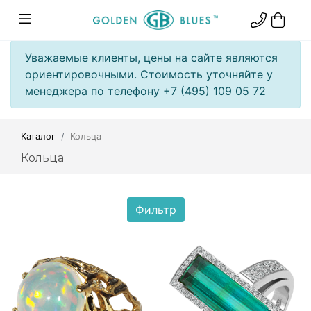
Уважаемые клиенты, цены на сайте являются
ориентировочными. Стоимость уточняйте у
менеджера по телефону +7 (495) 109 05 72
Каталог
Кольца
Кольца
Фильтр