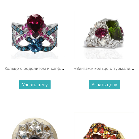
К
ольцо с родолитом и сапфирами
«
Винтаж» кольцо с турмалинами
Узнать цену
Узнать цену