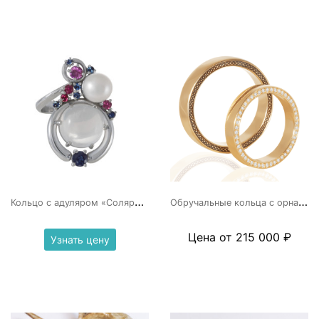
К
ольцо с адуляром «Солярис»
О
бручальные кольца с орнаментом
Цена от 215 000 ₽
Узнать цену