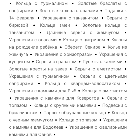
•
•
Кольца с турмалином
Золотые браслеты с
•
•
сапфирами
Золотые кольца с опалами
Подарки к
•
•
14 февраля
Украшения с танзанитом
Серьги с
•
•
бирюзой
Кольца змеи
Золотые кольца с
•
•
танзанитом
Длинные серьги с жемчугом
•
•
Украшения с опалами
Кольца с цитрином
Кулоны
•
•
на рождение ребёнка
Обереги Секира
Колье из
•
•
жемчуга
Украшения с хризопразом
Украшения с
•
•
•
кунцитом
Серьги с гранатом
Пусеты с камнями
•
•
Золотые кресты на заказ
Серьги с аметистом
•
Украшения с турмалином
Серьги с цветными
•
•
сапфирами
Кольца с кварцем-волосатиком
•
Украшения с камнями для Рыб
Кольца с аметистом
•
•
Украшения с камнями для Козерогов
Серьги с
•
•
топазом
Кольца с крупными камнями
Подвески с
•
•
бриллиантом
Парные обручальные кольца
Кольца
•
•
с черным жемчугом
Кольца с топазом
Украшения
•
с камнями для Водолеев
Украшения с ювелирными
•
камнями для Овнов