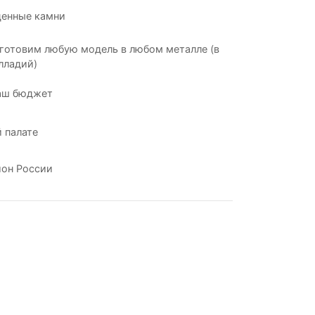
ценные камни
готовим любую модель в любом металле (в
лладий)
аш бюджет
 палате
ион России