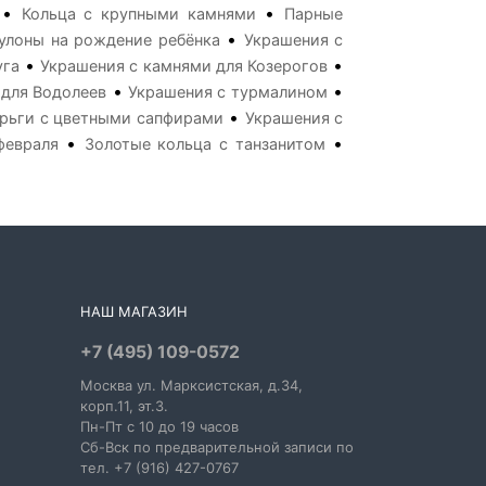
•
•
Кольца с крупными камнями
Парные
•
улоны на рождение ребёнка
Украшения с
•
•
уга
Украшения с камнями для Козерогов
•
•
 для Водолеев
Украшения с турмалином
•
рьги с цветными сапфирами
Украшения с
•
•
февраля
Золотые кольца с танзанитом
НАШ МАГАЗИН
+7 (495) 109-0572
Москва
ул. Марксистская
, д.34,
корп.11, эт.3.
Пн-Пт c 10 до 19 часов
Сб-Вск по предварительной записи по
тел. +7 (916) 427-0767