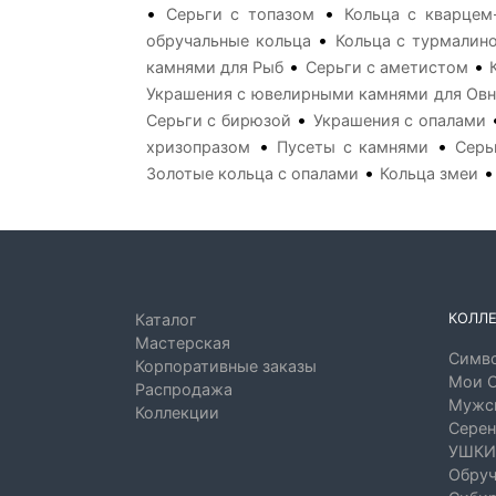
•
•
Серьги с топазом
Кольца с кварцем
•
обручальные кольца
Кольца с турмалин
•
•
камнями для Рыб
Серьги с аметистом
Украшения с ювелирными камнями для Ов
•
Серьги с бирюзой
Украшения с опалами
•
•
хризопразом
Пусеты с камнями
Серь
•
Золотые кольца с опалами
Кольца змеи
КОЛЛ
Каталог
Мастерская
Симво
Корпоративные заказы
Мои 
Распродажа
Мужск
Коллекции
Серен
УШКИ
Обруч