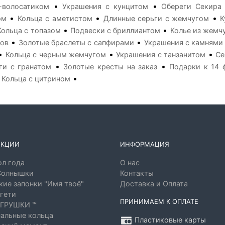
•
•
-волосатиком
Украшения с кунцитом
Обереги Секира
•
•
•
ом
Кольца с аметистом
Длинные серьги с жемчугом
К
•
•
Кольца с топазом
Подвески с бриллиантом
Колье из жемч
•
•
нов
Золотые браслеты с сапфирами
Украшения с камнями
•
•
•
Кольца с черным жемчугом
Украшения с танзанитом
Се
•
•
ги с гранатом
Золотые кресты на заказ
Подарки к 14 
•
•
Кольца с цитрином
ЕКЦИИ
ИНФОРМАЦИЯ
л года
О нас
Солнышки
Контакты
ие запонки "Имя твоё"
Доставка и Оплата
гети
ПРИНИМАЕМ К ОПЛАТЕ
ГРУШКИ ™
альные кольца
Пластиковые карты