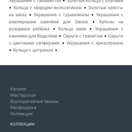
•
Украшения с танзанитом
Золотые кольца с опалами
•
•
Кольца с кварцем-волосатиком
Золотые кресты
•
•
на заказ
Украшения с турмалином
Украшения с
•
ювелирными камнями для Овнов
Кулоны на
•
•
рождение ребёнка
Кольца змеи
Украшения с
•
•
камнями для Водолеев
Серьги с гранатом
Серьги
•
с цветными сапфирами
Украшения с хризопразом
•
•
Кольца с цитрином
Каталог
Мастерская
Корпоративные заказы
Распродажа
Коллекции
КОЛЛЕКЦИИ