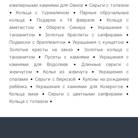
•
ювелирными камнями для Овнов
Серьги с топазом
•
•
Кольца с турмалином
Парные обручальные
•
•
кольца
Подарки к 14 февраля
Кольца с
•
•
аметистом
Обереги Секира
Украшения с
•
•
танзанитом
Золотые браслеты с сапфирами
•
•
Подвески с бриллиантом
Украшения с кунцитом
•
Золотые кресты на заказ
Золотые кольца с
•
•
танзанитом
Пусеты с камнями
Украшения с
•
камнями для Водолеев
Длинные серьги с
•
•
жемчугом
Колье из жемчуга
Украшения с
•
•
опалами
Серьги с бирюзой
Кулоны на рождение
•
•
ребёнка
Украшения с камнями для Козерогов
•
•
Кольца змеи
Серьги с цветными сапфирами
•
Кольца с топазом