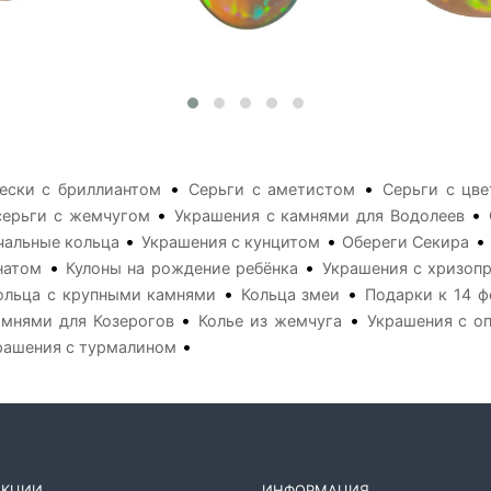
•
•
ески с бриллиантом
Серьги с аметистом
Серьги с цв
•
•
серьги с жемчугом
Украшения с камнями для Водолеев
•
•
•
чальные кольца
Украшения с кунцитом
Обереги Секира
•
•
натом
Кулоны на рождение ребёнка
Украшения с хризоп
•
•
ольца с крупными камнями
Кольца змеи
Подарки к 14 ф
•
•
амнями для Козерогов
Колье из жемчуга
Украшения с о
•
рашения с турмалином
ЕКЦИИ
ИНФОРМАЦИЯ