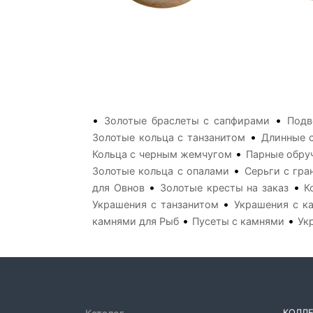
•
•
Золотые браслеты с сапфирами
Подв
•
Золотые кольца с танзанитом
Длинные 
•
Кольца с черным жемчугом
Парные обру
•
Золотые кольца с опалами
Серьги с гра
•
•
для Овнов
Золотые кресты на заказ
К
•
Украшения с танзанитом
Украшения с к
•
•
камнями для Рыб
Пусеты с камнями
Ук
КОЛЛ