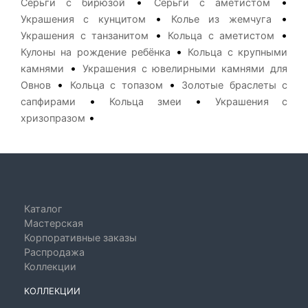
•
•
Серьги с бирюзой
Серьги с аметистом
•
•
Украшения с кунцитом
Колье из жемчуга
•
•
Украшения с танзанитом
Кольца с аметистом
•
Кулоны на рождение ребёнка
Кольца с крупными
•
камнями
Украшения с ювелирными камнями для
•
•
Овнов
Кольца с топазом
Золотые браслеты с
•
•
сапфирами
Кольца змеи
Украшения с
•
хризопразом
Каталог
Мастерская
Корпоративные заказы
Распродажа
Коллекции
КОЛЛЕКЦИИ