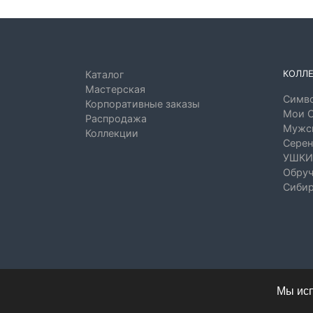
КОЛЛ
Каталог
Мастерская
Симво
Корпоративные заказы
Мои 
Распродажа
Мужск
Коллекции
Серен
УШКИ
Обруч
Сибир
Мы исп