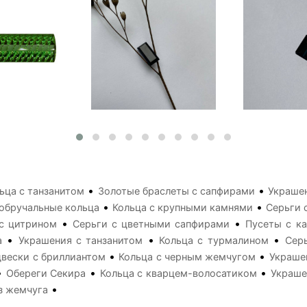
•
•
ьца с танзанитом
Золотые браслеты с сапфирами
Украшен
•
•
обручальные кольца
Кольца с крупными камнями
Серьги 
•
•
с цитрином
Серьги с цветными сапфирами
Пусеты с к
•
•
•
а
Украшения с танзанитом
Кольца с турмалином
Сер
•
•
вески с бриллиантом
Кольца с черным жемчугом
Украше
•
•
•
Обереги Секира
Кольца с кварцем-волосатиком
Украше
•
з жемчуга