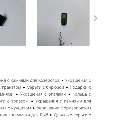
•
ия с камнями для Козерогов
Украшения с
•
•
с гранатом
Серьги с бирюзой
Подарки к
•
•
амнями
Украшения с опалами
Кольца с
•
ьги с топазом
Украшения с камнями для
•
ния с кунцитом
Украшения с хризопразом
•
ния с камнями для Рыб
Длинные серьги с