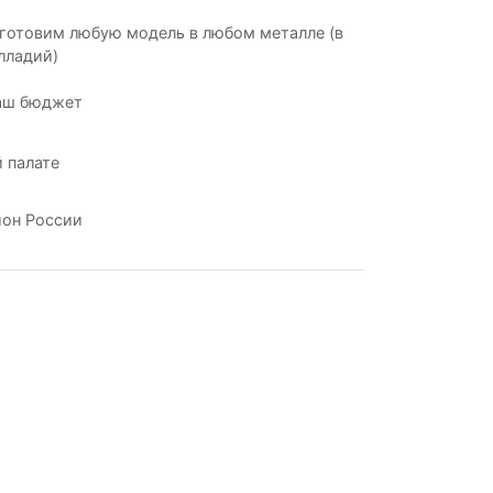
готовим любую модель в любом металле (в
лладий)
аш бюджет
 палате
ион России