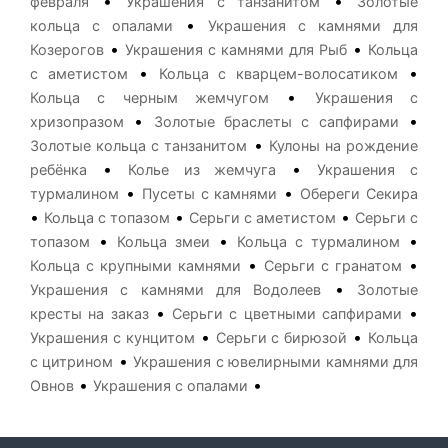
•
•
февраля
Украшения с танзанитом
Золотые
•
кольца с опалами
Украшения с камнями для
•
•
Козерогов
Украшения с камнями для Рыб
Кольца
•
•
с аметистом
Кольца с кварцем-волосатиком
•
Кольца с черным жемчугом
Украшения с
•
•
хризопразом
Золотые браслеты с сапфирами
•
Золотые кольца с танзанитом
Кулоны на рождение
•
•
ребёнка
Колье из жемчуга
Украшения с
•
•
турмалином
Пусеты с камнями
Обереги Секира
•
•
•
Кольца с топазом
Серьги с аметистом
Серьги с
•
•
•
топазом
Кольца змеи
Кольца с турмалином
•
•
Кольца с крупными камнями
Серьги с гранатом
•
Украшения с камнями для Водолеев
Золотые
•
•
кресты на заказ
Серьги с цветными сапфирами
•
•
Украшения с кунцитом
Серьги с бирюзой
Кольца
•
с цитрином
Украшения с ювелирными камнями для
•
•
Овнов
Украшения с опалами