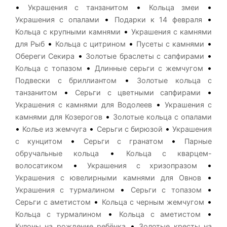
•
•
•
Украшения с танзанитом
Кольца змеи
•
•
Украшения с опалами
Подарки к 14 февраля
•
Кольца с крупными камнями
Украшения с камнями
•
•
•
для Рыб
Кольца с цитрином
Пусеты с камнями
•
•
Обереги Секира
Золотые браслеты с сапфирами
•
•
Кольца с топазом
Длинные серьги с жемчугом
•
Подвески с бриллиантом
Золотые кольца с
•
•
танзанитом
Серьги с цветными сапфирами
•
Украшения с камнями для Водолеев
Украшения с
•
камнями для Козерогов
Золотые кольца с опалами
•
•
•
Колье из жемчуга
Серьги с бирюзой
Украшения
•
•
с кунцитом
Серьги с гранатом
Парные
•
обручальные кольца
Кольца с кварцем-
•
•
волосатиком
Украшения с хризопразом
•
Украшения с ювелирными камнями для Овнов
•
•
Украшения с турмалином
Серьги с топазом
•
•
Серьги с аметистом
Кольца с черным жемчугом
•
•
Кольца с турмалином
Кольца с аметистом
•
Кулоны на рождение ребёнка
Золотые кресты на