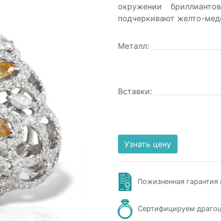
окружении бриллианто
подчеркивают желто-мед
Металл:
Вставки:
Узнать цену
Пожизненная гарантия 
Сертифицируем драго