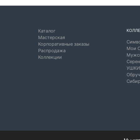
КОЛЛ
Каталог
Мастерская
Симво
Корпоративные заказы
Мои 
Распродажа
Мужск
Коллекции
Серен
УШКИ
Обруч
Сибир