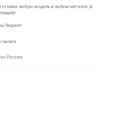
готовим любую модель в любом металле (в
лладий)
аш бюджет
 палате
ион России