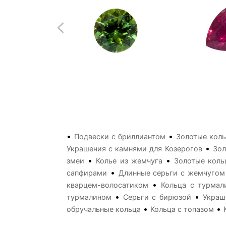
•
•
Подвески с бриллиантом
Золотые коль
•
Украшения с камнями для Козерогов
Зол
•
•
змеи
Колье из жемчуга
Золотые коль
•
сапфирами
Длинные серьги с жемчугом
•
кварцем-волосатиком
Кольца с турмал
•
•
турмалином
Серьги с бирюзой
Украш
•
•
обручальные кольца
Кольца с топазом