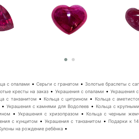
•
•
ца с опалами
Серьги с гранатом
Золотые браслеты с са
•
•
отые кресты на заказ
Украшения с опалами
Украшения 
•
•
ца с танзанитом
Кольца с цитрином
Кольца с аметисто
•
•
Украшения с камнями для Водолеев
Кольца с крупным
•
•
ином
Украшения с хризопразом
Кольца с черным жем
•
•
ения с кунцитом
Украшения с танзанитом
Подарки к 14
•
Кулоны на рождение ребёнка