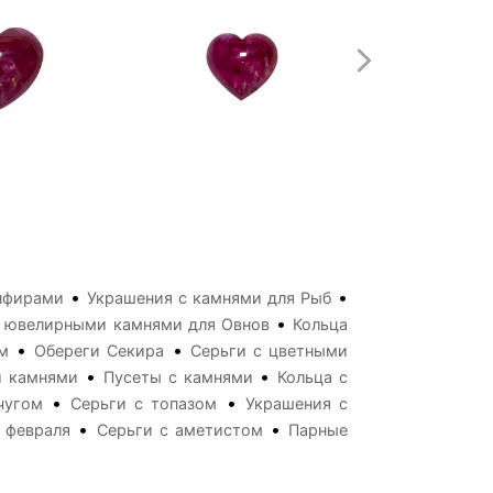
•
•
пфирами
Украшения с камнями для Рыб
•
с ювелирными камнями для Овнов
Кольца
•
•
м
Обереги Секира
Серьги с цветными
•
•
и камнями
Пусеты с камнями
Кольца с
•
•
чугом
Серьги с топазом
Украшения с
•
•
 февраля
Серьги с аметистом
Парные