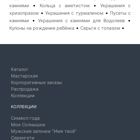
•
•
камнями
Кольца с аметистом
Украшения с
•
•
хризопразом
Украшения с турмалином
Пусеты с
•
•
камнями
Украшения с камнями для Водолеев
•
•
Кулоны на рождение ребёнка
Серьги с топазом
Каталог
Мастерская
Корпоративные заказы
Распродажа
Коллекции
КОЛЛЕКЦИИ
Символ года
Мои Солнышки
Мужские запонки "Имя твоё"
Серенгети