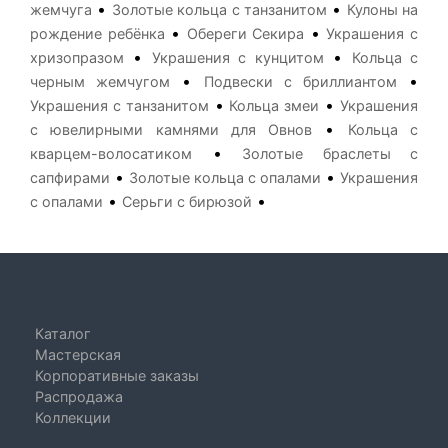
•
•
жемчуга
Золотые кольца с танзанитом
Кулоны на
•
•
рождение ребёнка
Обереги Секира
Украшения с
•
•
хризопразом
Украшения с кунцитом
Кольца с
•
•
черным жемчугом
Подвески с бриллиантом
•
•
Украшения с танзанитом
Кольца змеи
Украшения
•
с ювелирными камнями для Овнов
Кольца с
•
кварцем-волосатиком
Золотые браслеты с
•
•
сапфирами
Золотые кольца с опалами
Украшения
•
•
с опалами
Серьги с бирюзой
Каталог
Мастерская
Корпоративные заказы
Распродажа
Коллекции