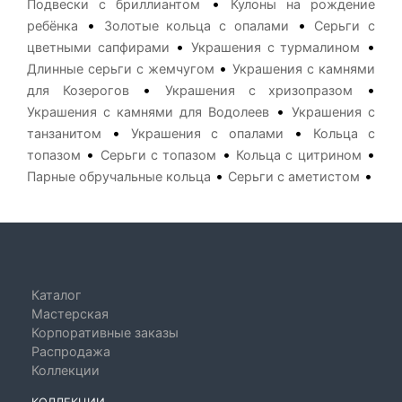
•
Подвески с бриллиантом
Кулоны на рождение
•
•
ребёнка
Золотые кольца с опалами
Серьги с
•
•
цветными сапфирами
Украшения с турмалином
•
Длинные серьги с жемчугом
Украшения с камнями
•
•
для Козерогов
Украшения с хризопразом
•
Украшения с камнями для Водолеев
Украшения с
•
•
танзанитом
Украшения с опалами
Кольца с
•
•
•
топазом
Серьги с топазом
Кольца с цитрином
•
•
Парные обручальные кольца
Серьги с аметистом
Каталог
Мастерская
Корпоративные заказы
Распродажа
Коллекции