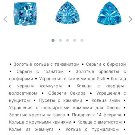
•
•
Золотые кольца с танзанитом
Серьги с бирюзой
•
•
Серьги с гранатом
Золотые браслеты с
•
•
сапфирами
Украшения с камнями для Рыб
Кольца
•
с черным жемчугом
Кольца с кварцем-
•
•
волосатиком
Обереги Секира
Украшения с
•
•
•
кунцитом
Пусеты с камнями
Кольца змеи
•
Украшения с ювелирными камнями для Овнов
•
•
Золотые кресты на заказ
Подарки к 14 февраля
•
•
Кольца с крупными камнями
Кольца с аметистом
•
•
Колье из жемчуга
Кольца с турмалином