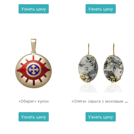
Узнать цену
Узнать цену
«
Опята» серьги с моховым агатом
«Оберег» кулон
Узнать цену
Узнать цену