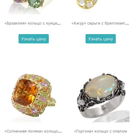
«
Бразилия» кольцо с кунцитом,бериллом,аквамарином
«
Ажур» серьги с бриллиантами
Узнать цену
Узнать цену
«
Солнечная поляна» кольцо с цитрином
«Горгона» кольцо с опалом