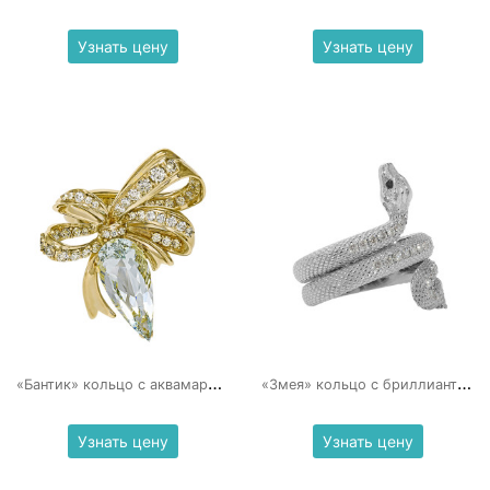
Узнать цену
Узнать цену
«
Бантик» кольцо с аквамарином и бриллиантами
«
Змея» кольцо с бриллиантами
Узнать цену
Узнать цену