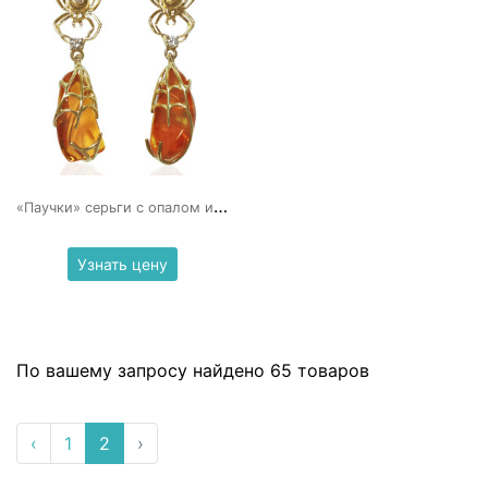
«
Паучки» серьги с опалом и бриллиантами
Узнать цену
По вашему запросу найдено 65 товаров
‹
1
2
›