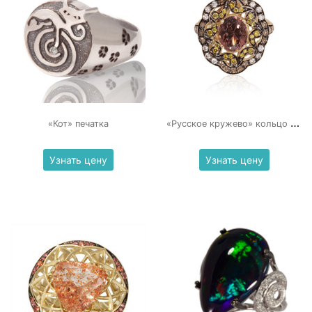
«
Русское кружево» кольцо с сапфиром и бриллиантами
«Кот» печатка
Узнать цену
Узнать цену