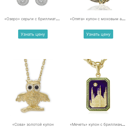
«
Озеро» серьги с бриллиатами
«
Опята» кулон с моховым агатом
Узнать цену
Узнать цену
«
Мечеть» кулон с бриллиантом и эмалью
«Сова» золотой кулон