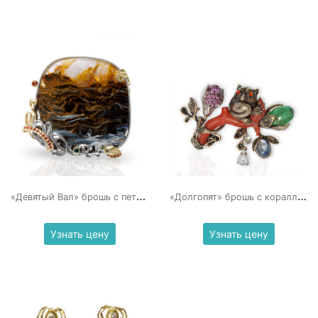
«
Девятый Вал» брошь с петерситом
«
Долгопят» брошь с кораллом
Узнать цену
Узнать цену