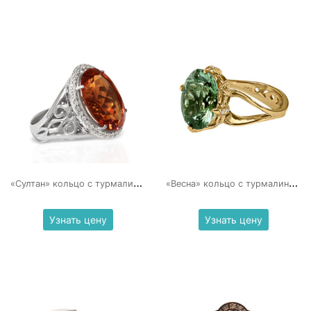
«
Султан» кольцо с турмалином
«
Весна» кольцо с турмалином и бриллиантами
Узнать цену
Узнать цену