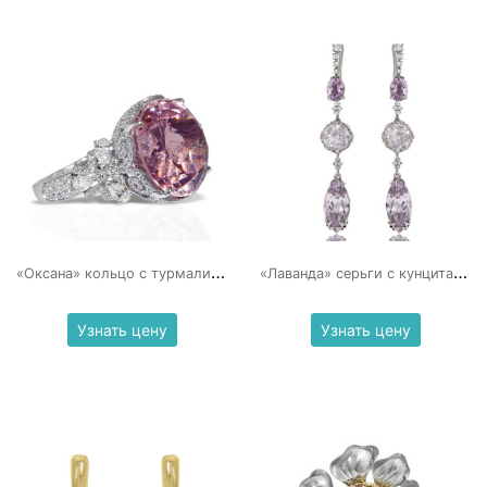
«
Оксана» кольцо с турмалином и бриллиантами
«
Лаванда» серьги с кунцитами и бриллиантами
Узнать цену
Узнать цену