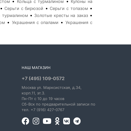
•
•
стом
Кольца с турмалином
Кулоны на
•
•
•
Серьги с бирюзой
Серьги с топазом
•
•
с турмалином
Золотые кресты на заказ
•
•
том
Украшения с опалами
Украшения с
НАШ МАГАЗИН
+7 (495) 109-0572
Москва
ул. Марксистская
, д.34,
корп.11, эт.3.
Пн-Пт c 10 до 19 часов
Сб-Вск по предварительной записи по
тел. +7 (916) 427-0767