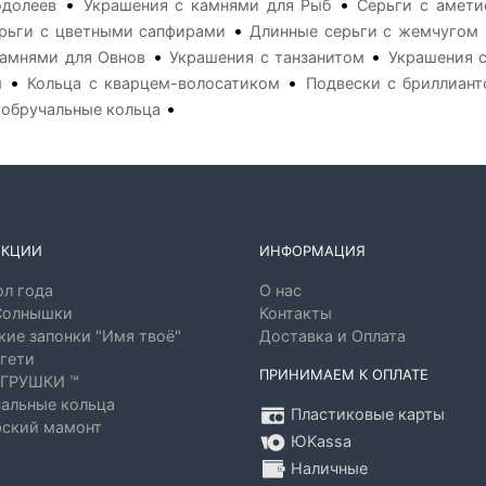
•
•
одолеев
Украшения с камнями для Рыб
Серьги с амети
•
рьги с цветными сапфирами
Длинные серьги с жемчугом
•
•
амнями для Овнов
Украшения с танзанитом
Украшения 
•
•
м
Кольца с кварцем-волосатиком
Подвески с бриллиан
•
 обручальные кольца
ЕКЦИИ
ИНФОРМАЦИЯ
л года
О нас
Солнышки
Контакты
ие запонки "Имя твоё"
Доставка и Оплата
гети
ПРИНИМАЕМ К ОПЛАТЕ
ГРУШКИ ™
альные кольца
Пластиковые карты
ский мамонт
ЮKassa
Наличные