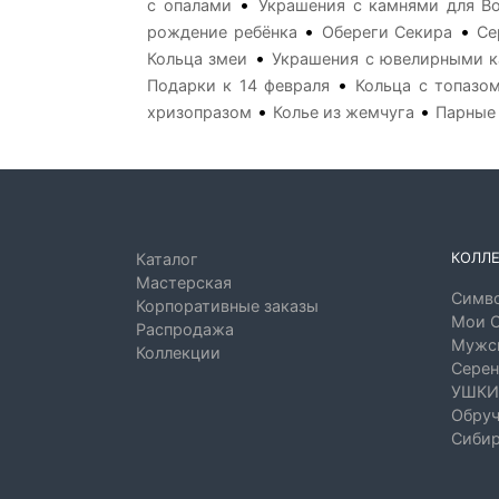
•
с опалами
Украшения с камнями для В
•
•
рождение ребёнка
Обереги Секира
Се
•
Кольца змеи
Украшения с ювелирными к
•
Подарки к 14 февраля
Кольца с топазо
•
•
хризопразом
Колье из жемчуга
Парные
КОЛЛ
Каталог
Мастерская
Симво
Корпоративные заказы
Мои 
Распродажа
Мужск
Коллекции
Серен
УШКИ
Обруч
Сибир