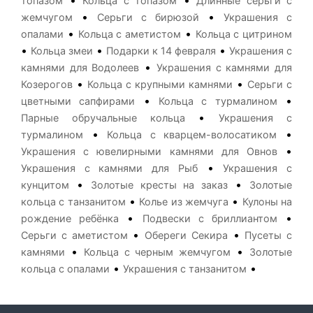
•
•
топазом
Кольца с топазом
Длинные серьги с
•
•
жемчугом
Серьги с бирюзой
Украшения с
•
•
опалами
Кольца с аметистом
Кольца с цитрином
•
•
•
Кольца змеи
Подарки к 14 февраля
Украшения с
•
камнями для Водолеев
Украшения с камнями для
•
•
Козерогов
Кольца с крупными камнями
Серьги с
•
•
цветными сапфирами
Кольца с турмалином
•
Парные обручальные кольца
Украшения с
•
•
турмалином
Кольца с кварцем-волосатиком
•
Украшения с ювелирными камнями для Овнов
•
Украшения с камнями для Рыб
Украшения с
•
•
кунцитом
Золотые кресты на заказ
Золотые
•
•
кольца с танзанитом
Колье из жемчуга
Кулоны на
•
•
рождение ребёнка
Подвески с бриллиантом
•
•
Серьги с аметистом
Обереги Секира
Пусеты с
•
•
камнями
Кольца с черным жемчугом
Золотые
•
•
кольца с опалами
Украшения с танзанитом