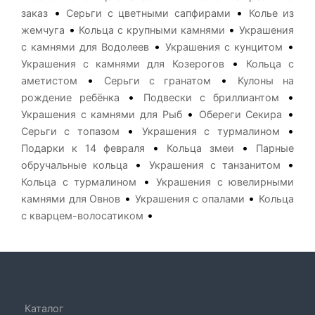
•
•
заказ
Серьги с цветными сапфирами
Колье из
•
•
жемчуга
Кольца с крупными камнями
Украшения
•
•
с камнями для Водолеев
Украшения с кунцитом
•
Украшения с камнями для Козерогов
Кольца с
•
•
аметистом
Серьги с гранатом
Кулоны на
•
•
рождение ребёнка
Подвески с бриллиантом
•
•
Украшения с камнями для Рыб
Обереги Секира
•
•
Серьги с топазом
Украшения с турмалином
•
•
Подарки к 14 февраля
Кольца змеи
Парные
•
•
обручальные кольца
Украшения с танзанитом
•
Кольца с турмалином
Украшения с ювелирными
•
•
камнями для Овнов
Украшения с опалами
Кольца
•
с кварцем-волосатиком
Каталог