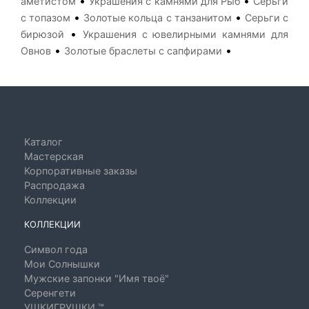
•
•
аметистом
Украшения с камнями для Рыб
Серьги
•
•
с топазом
Золотые кольца с танзанитом
Серьги с
•
бирюзой
Украшения с ювелирными камнями для
•
•
Овнов
Золотые браслеты с сапфирами
Каталог
Мастерская
Корпоративные заказы
Распродажа
Коллекции
КОЛЛЕКЦИИ
Символ года
Мои Солнышки
Мужские запонки "Имя твоё"
Серенгети
УШКИГРУШКИ ™